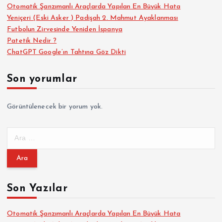
Otomatik Şanzımanlı Araçlarda Yapılan En Büyük Hata
Yeniçeri (Eski Asker ) Padişah 2. Mahmut Ayaklanması
Futbolun Zirvesinde Yeniden İspanya
Patetik Nedir ?
ChatGPT Google’ın Tahtına Göz Dikti
Son yorumlar
Görüntülenecek bir yorum yok.
A
r
a
m
a
Son Yazılar
:
Otomatik Şanzımanlı Araçlarda Yapılan En Büyük Hata