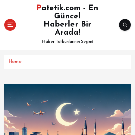
İ
Patetik.com - En
ç
Güncel
e
Haberler Bir
r
i
Arada!
ğ
Haber Tutkunlarının Seçimi
e
a
t
Home
l
a