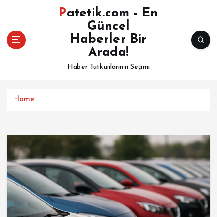
İ
Patetik.com - En
ç
Güncel
e
Haberler Bir
r
i
Arada!
ğ
Haber Tutkunlarının Seçimi
e
a
t
Home
l
a