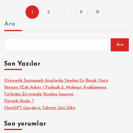
1
2
…
8
Y
Ara
a
z
Ara
ı
Son Yazılar
s
Otomatik Şanzımanlı Araçlarda Yapılan En Büyük Hata
Yeniçeri (Eski Asker ) Padişah 2. Mahmut Ayaklanması
a
Futbolun Zirvesinde Yeniden İspanya
Patetik Nedir ?
y
ChatGPT Google’ın Tahtına Göz Dikti
f
Son yorumlar