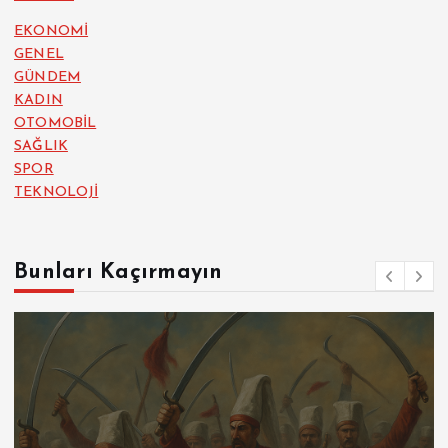
EKONOMİ
GENEL
GÜNDEM
KADIN
OTOMOBİL
SAĞLIK
SPOR
TEKNOLOJİ
Bunları Kaçırmayın