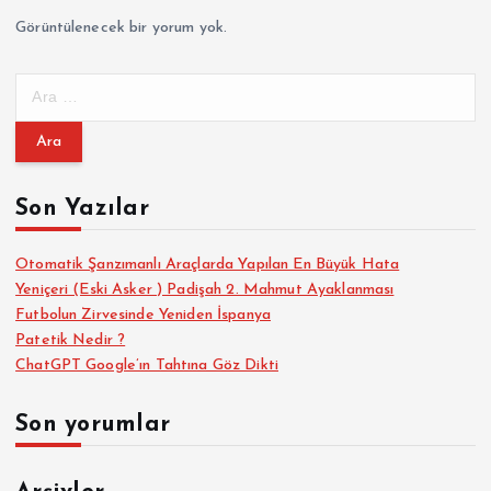
a
Görüntülenecek bir yorum yok.
l
A
a
r
a
m
m
a
Son Yazılar
a
:
s
Otomatik Şanzımanlı Araçlarda Yapılan En Büyük Hata
Yeniçeri (Eski Asker ) Padişah 2. Mahmut Ayaklanması
Futbolun Zirvesinde Yeniden İspanya
ı
Patetik Nedir ?
ChatGPT Google’ın Tahtına Göz Dikti
Son yorumlar