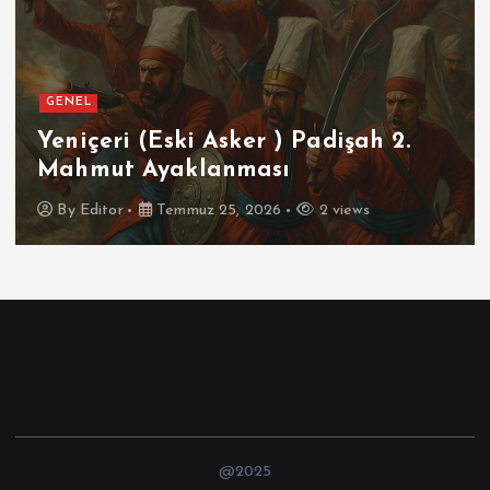
GENEL
SPOR
Futbolun Zirvesinde Yeniden
İspanya
By
Editor
Temmuz 16, 2026
3 views
@2025