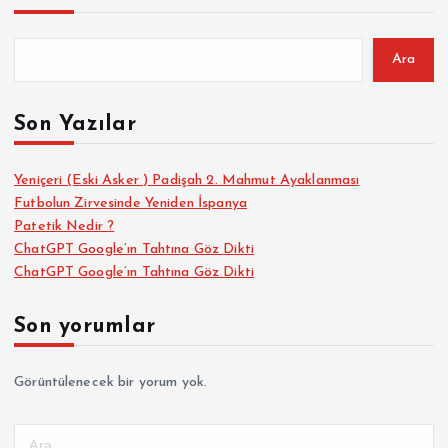
:
Ara
Son Yazılar
Yeniçeri (Eski Asker ) Padişah 2. Mahmut Ayaklanması
Futbolun Zirvesinde Yeniden İspanya
Patetik Nedir ?
ChatGPT Google’ın Tahtına Göz Dikti
ChatGPT Google’ın Tahtına Göz Dikti
Son yorumlar
Görüntülenecek bir yorum yok.
A