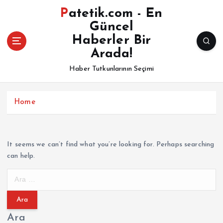
İ
Patetik.com - En
ç
Güncel
e
Haberler Bir
r
i
Arada!
ğ
Haber Tutkunlarının Seçimi
e
a
t
Home
l
a
It seems we can’t find what you’re looking for. Perhaps searching
can help.
A
r
a
m
Ara
a