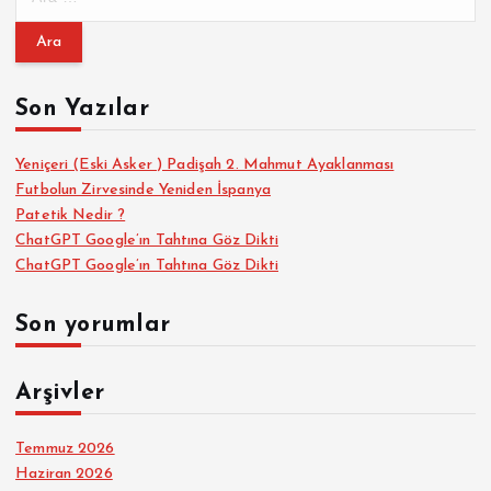
r
a
m
a
Son Yazılar
:
Yeniçeri (Eski Asker ) Padişah 2. Mahmut Ayaklanması
Futbolun Zirvesinde Yeniden İspanya
Patetik Nedir ?
ChatGPT Google’ın Tahtına Göz Dikti
ChatGPT Google’ın Tahtına Göz Dikti
Son yorumlar
Arşivler
Temmuz 2026
Haziran 2026