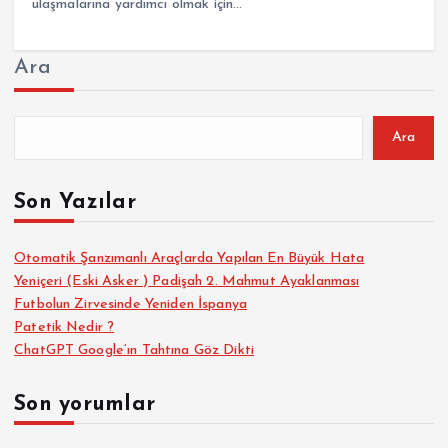
ulaşmalarına yardımcı olmak için…
Ara
Ara
Son Yazılar
Otomatik Şanzımanlı Araçlarda Yapılan En Büyük Hata
Yeniçeri (Eski Asker ) Padişah 2. Mahmut Ayaklanması
Futbolun Zirvesinde Yeniden İspanya
Patetik Nedir ?
ChatGPT Google’ın Tahtına Göz Dikti
Son yorumlar