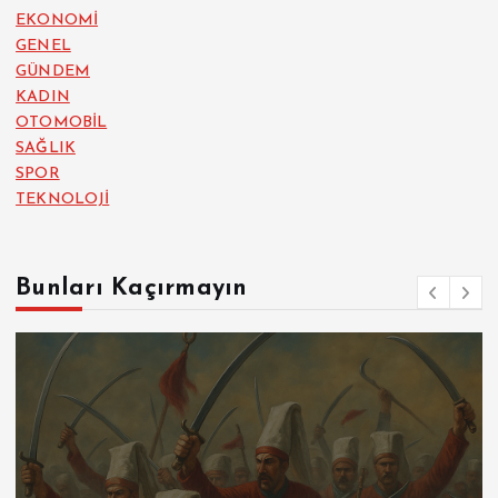
EKONOMİ
GENEL
GÜNDEM
KADIN
OTOMOBİL
SAĞLIK
SPOR
TEKNOLOJİ
Bunları Kaçırmayın