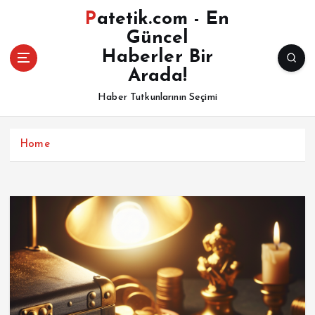
İ
Patetik.com - En
ç
Güncel
e
Haberler Bir
r
i
Arada!
ğ
Haber Tutkunlarının Seçimi
e
a
t
Home
l
a