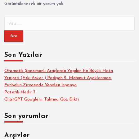
Görüntülenecek bir yorum yok.
A
r
a
m
a
Son Yazılar
:
Otomatik Şanzımanlı Araçlarda Yapılan En Büyük Hata
Yeniçeri (Eski Asker ) Padişah 2. Mahmut Ayaklanması
Futbolun Zirvesinde Yeniden İspanya
Patetik Nedir ?
ChatGPT Google’ın Tahtına Göz Dikti
Son yorumlar
Arşivler