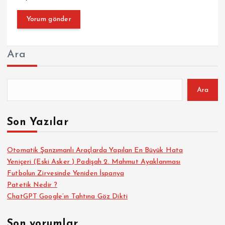
Ara
Ara
Son Yazılar
Otomatik Şanzımanlı Araçlarda Yapılan En Büyük Hata
Yeniçeri (Eski Asker ) Padişah 2. Mahmut Ayaklanması
Futbolun Zirvesinde Yeniden İspanya
Patetik Nedir ?
ChatGPT Google’ın Tahtına Göz Dikti
Son yorumlar