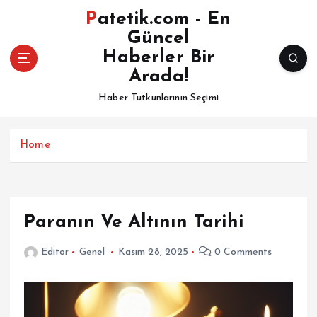
İ
Patetik.com - En
ç
Güncel
e
Haberler Bir
r
i
Arada!
ğ
Haber Tutkunlarının Seçimi
e
a
t
Home
l
a
Paranın Ve Altının Tarihi
Editor
Genel
Kasım 28, 2025
0 Comments