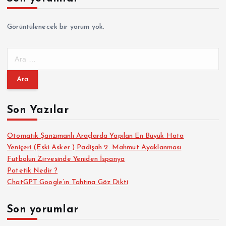
Görüntülenecek bir yorum yok.
A
r
a
m
a
Son Yazılar
:
Otomatik Şanzımanlı Araçlarda Yapılan En Büyük Hata
Yeniçeri (Eski Asker ) Padişah 2. Mahmut Ayaklanması
Futbolun Zirvesinde Yeniden İspanya
Patetik Nedir ?
ChatGPT Google’ın Tahtına Göz Dikti
Son yorumlar