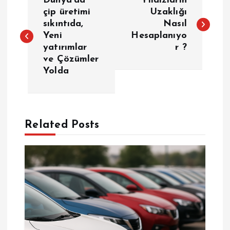
Dünya'da
Yıldızların
a
çip üretimi
Uzaklığı
sıkıntıda,
Nasıl
Yeni
Hesaplanıyo
z
yatırımlar
r ?
ve Çözümler
ı
Yolda
g
e
Related Posts
z
i
n
m