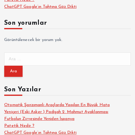
ChatGPT Google’ın Tahtına Göz Dikti
Son yorumlar
Görüntülenecek bir yorum yok.
A
r
a
m
a
Son Yazılar
:
Otomatik Şanzımanlı Araçlarda Yapılan En Büyük Hata
Yeniçeri (Eski Asker ) Padişah 2. Mahmut Ayaklanması
Futbolun Zirvesinde Yeniden İspanya
Patetik Nedir ?
ChatGPT Google’ın Tahtına Göz Dikti