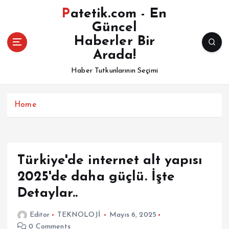
İ
Patetik.com - En
ç
Güncel
e
Haberler Bir
r
i
Arada!
ğ
Haber Tutkunlarının Seçimi
e
a
t
Home
l
a
Türkiye'de internet alt yapısı
2025'de daha güçlü. İşte
Detaylar..
Editor
TEKNOLOJİ
Mayıs 6, 2025
0 Comments