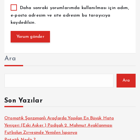
Daha sonraki yorumlarımda kullanılması için adım,
e-posta adresim ve site adresim bu tarayıcıya
kaydedilsin.
Ara
Ara
Son Yazılar
Otomatik Şanzımanlı Araçlarda Yapılan En Büyük Hata
Yeniçeri (Eski Asker ) Padişah 2. Mahmut Ayaklanması
Futbolun Zirvesinde Yeniden İspanya
Patetik Nedir ?