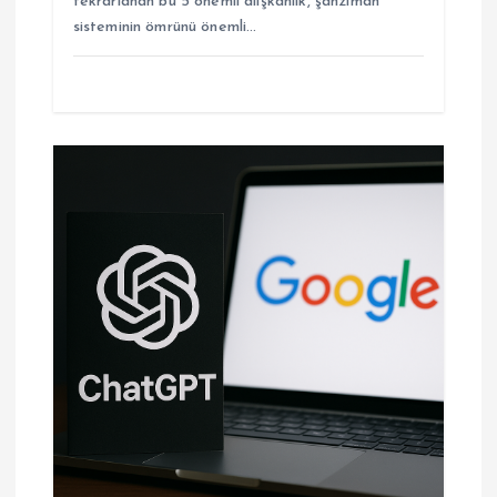
tekrarlanan bu 5 önemli alışkanlık, şanzıman
sisteminin ömrünü önemli…