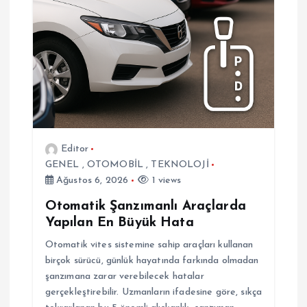
e
s
i
Editor
GENEL
,
OTOMOBİL
,
TEKNOLOJİ
Ağustos 6, 2026
1 views
Otomatik Şanzımanlı Araçlarda
Yapılan En Büyük Hata
Otomatik vites sistemine sahip araçları kullanan
birçok sürücü, günlük hayatında farkında olmadan
şanzımana zarar verebilecek hatalar
gerçekleştirebilir. Uzmanların ifadesine göre, sıkça