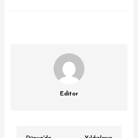
Editor
Y