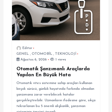
e
s
i
Editor
GENEL
,
OTOMOBİL
,
TEKNOLOJİ
Ağustos 6, 2026
1 views
Otomatik Şanzımanlı Araçlarda
Yapılan En Büyük Hata
Otomatik vites sistemine sahip araçları kullanan
birçok sürücü, günlük hayatında farkında olmadan
şanzımana zarar verebilecek hatalar
gerçekleştirebilir. Uzmanların ifadesine göre, sıkça
tekrarlanan bu 5 önemli alışkanlık, şanzıman
sisteminin ömrünü önemli…