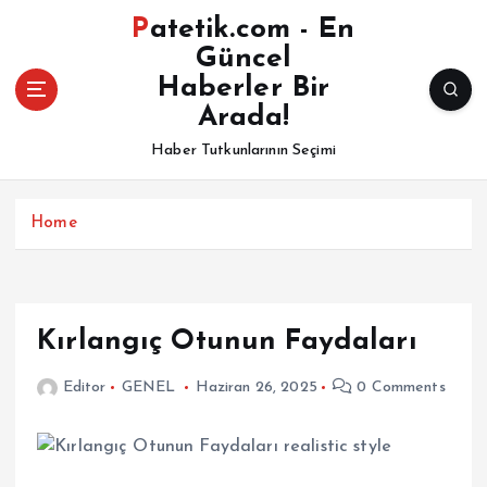
İ
Patetik.com - En
ç
Güncel
e
Haberler Bir
r
i
Arada!
ğ
Haber Tutkunlarının Seçimi
e
a
t
Home
l
a
Kırlangıç Otunun Faydaları
Editor
GENEL
Haziran 26, 2025
0 Comments