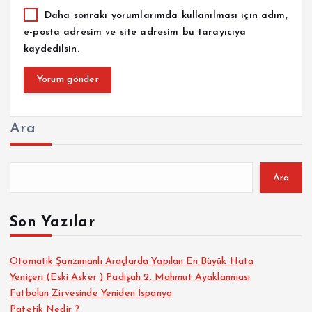
Daha sonraki yorumlarımda kullanılması için adım,
e-posta adresim ve site adresim bu tarayıcıya
kaydedilsin.
Ara
Ara
Son Yazılar
Otomatik Şanzımanlı Araçlarda Yapılan En Büyük Hata
Yeniçeri (Eski Asker ) Padişah 2. Mahmut Ayaklanması
Futbolun Zirvesinde Yeniden İspanya
Patetik Nedir ?