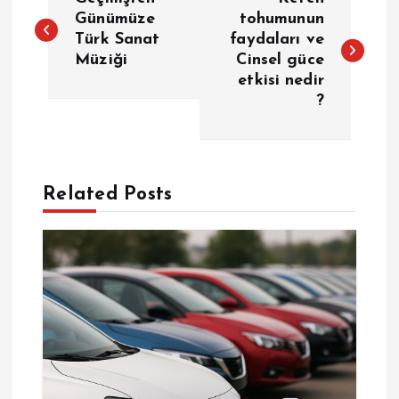
a
Günümüze
tohumunun
Türk Sanat
faydaları ve
Müziği
Cinsel güce
z
etkisi nedir
?
ı
g
e
Related Posts
z
i
n
m