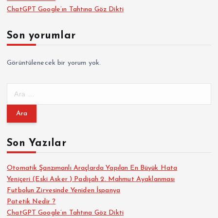
ChatGPT Google’ın Tahtına Göz Dikti
Son yorumlar
Görüntülenecek bir yorum yok.
A
r
a
m
a
Son Yazılar
:
Otomatik Şanzımanlı Araçlarda Yapılan En Büyük Hata
Yeniçeri (Eski Asker ) Padişah 2. Mahmut Ayaklanması
Futbolun Zirvesinde Yeniden İspanya
Patetik Nedir ?
ChatGPT Google’ın Tahtına Göz Dikti