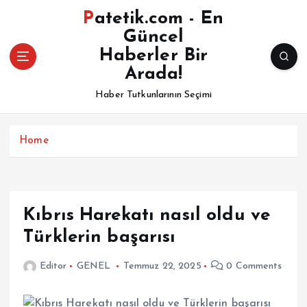
İ
Patetik.com - En
ç
Güncel
e
Haberler Bir
r
i
Arada!
ğ
Haber Tutkunlarının Seçimi
e
a
t
Home
l
a
Kıbrıs Harekatı nasıl oldu ve
Türklerin başarısı
Editor
GENEL
Temmuz 22, 2025
0 Comments