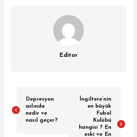
Editor
Y
Depresyon
İngiltere’nin
a
aslında
en büyük
nedir ve
Fubol
nasıl geçer?
Kulübü
z
hangisi ? En
eski ve En