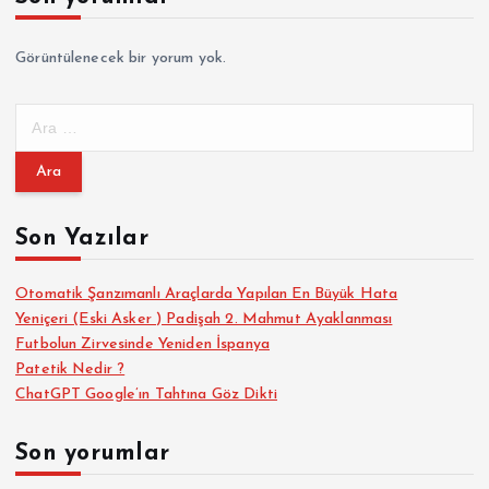
Görüntülenecek bir yorum yok.
A
r
a
m
a
Son Yazılar
:
Otomatik Şanzımanlı Araçlarda Yapılan En Büyük Hata
Yeniçeri (Eski Asker ) Padişah 2. Mahmut Ayaklanması
Futbolun Zirvesinde Yeniden İspanya
Patetik Nedir ?
ChatGPT Google’ın Tahtına Göz Dikti
Son yorumlar