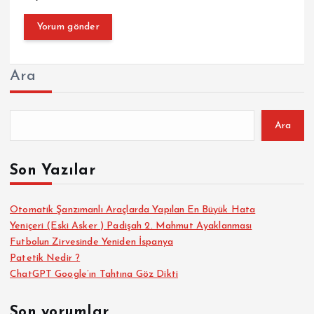
Ara
Ara
Son Yazılar
Otomatik Şanzımanlı Araçlarda Yapılan En Büyük Hata
Yeniçeri (Eski Asker ) Padişah 2. Mahmut Ayaklanması
Futbolun Zirvesinde Yeniden İspanya
Patetik Nedir ?
ChatGPT Google’ın Tahtına Göz Dikti
Son yorumlar