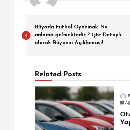
Y
Rüyada Futbol Oynamak Ne
a
anlama gelmektedir ? işte Detaylı
olarak Rüyanın Açıklaması!
z
ı
Related Posts
g
E
e
Ağ
Ot
z
Ya