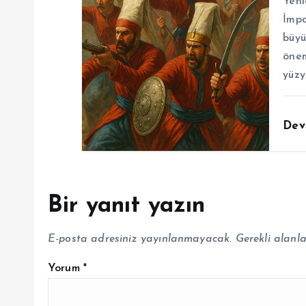
Yeni
İmpa
büyü
önem
yüzy
Dev
Bir yanıt yazın
E-posta adresiniz yayınlanmayacak.
Gerekli alanl
Yorum
*