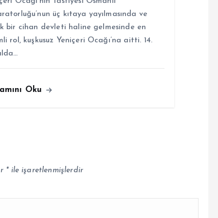
çeri Ocağı’nın Tasfiyesi Osmanlı
ratorluğu’nun üç kıtaya yayılmasında ve
k bir cihan devleti haline gelmesinde en
li rol, kuşkusuz Yeniçeri Ocağı’na aitti. 14.
ılda…
amını Oku
ar
*
ile işaretlenmişlerdir