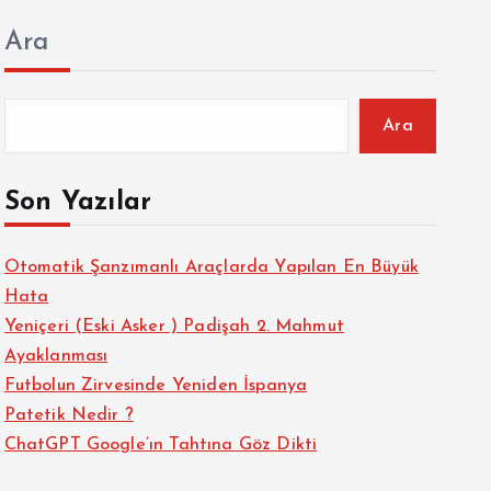
Ara
Ara
Son Yazılar
Otomatik Şanzımanlı Araçlarda Yapılan En Büyük
Hata
Yeniçeri (Eski Asker ) Padişah 2. Mahmut
Ayaklanması
Futbolun Zirvesinde Yeniden İspanya
Patetik Nedir ?
ChatGPT Google’ın Tahtına Göz Dikti