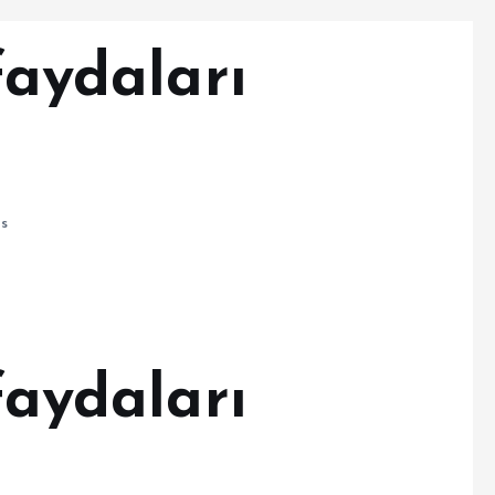
faydaları
s
faydaları