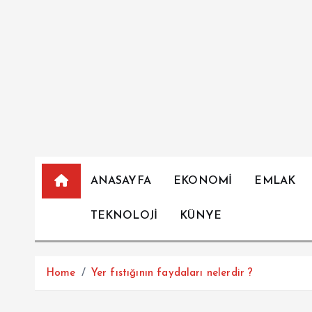
İ
ç
e
r
i
ğ
e
a
t
l
ANASAYFA
EKONOMİ
EMLAK
a
TEKNOLOJİ
KÜNYE
Home
Yer fıstığının faydaları nelerdir ?