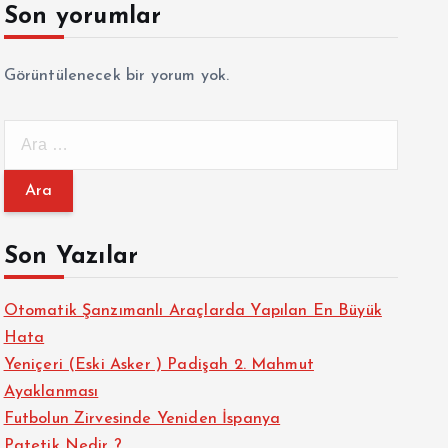
Son yorumlar
Görüntülenecek bir yorum yok.
A
r
a
m
a
Son Yazılar
:
Otomatik Şanzımanlı Araçlarda Yapılan En Büyük
Hata
Yeniçeri (Eski Asker ) Padişah 2. Mahmut
Ayaklanması
Futbolun Zirvesinde Yeniden İspanya
Patetik Nedir ?