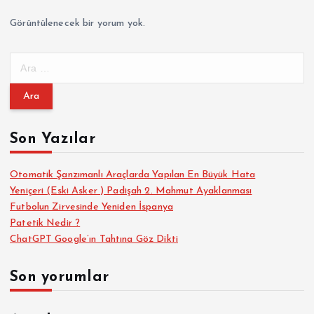
Görüntülenecek bir yorum yok.
A
r
a
m
a
Son Yazılar
:
Otomatik Şanzımanlı Araçlarda Yapılan En Büyük Hata
Yeniçeri (Eski Asker ) Padişah 2. Mahmut Ayaklanması
Futbolun Zirvesinde Yeniden İspanya
Patetik Nedir ?
ChatGPT Google’ın Tahtına Göz Dikti
Son yorumlar