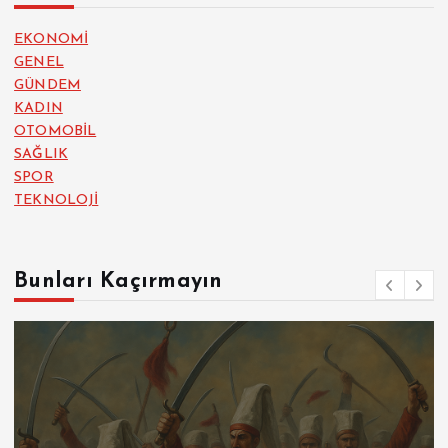
EKONOMİ
GENEL
GÜNDEM
KADIN
OTOMOBİL
SAĞLIK
SPOR
TEKNOLOJİ
Bunları Kaçırmayın