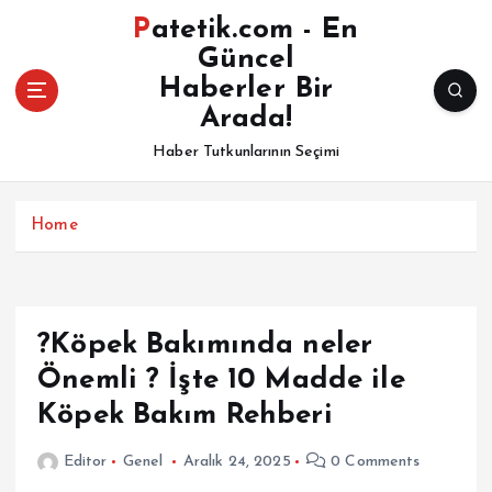
İ
Patetik.com - En
ç
Güncel
e
Haberler Bir
r
i
Arada!
ğ
Haber Tutkunlarının Seçimi
e
a
t
Home
l
a
?Köpek Bakımında neler
Önemli ? İşte 10 Madde ile
Köpek Bakım Rehberi
Editor
Genel
Aralık 24, 2025
0 Comments