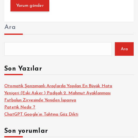
Ara
Ara
Son Yazılar
Otomatik Şanzımanlı Araçlarda Yapılan En Büyük Hata
Yeniçeri (Eski Asker ) Padişah 2. Mahmut Ayaklanması
Futbolun Zirvesinde Yeniden İspanya
Patetik Nedir ?
ChatGPT Google’ın Tahtına Göz Dikti
Son yorumlar