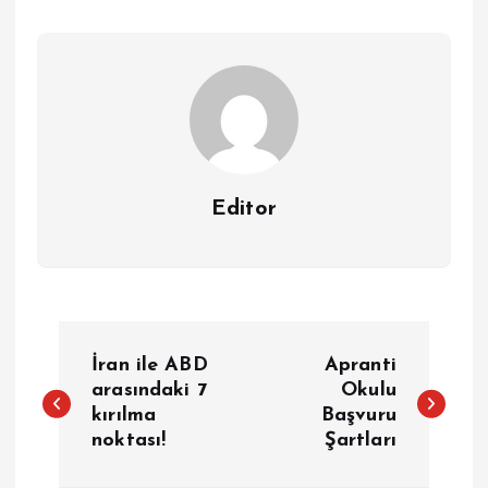
Editor
Y
İran ile ABD
Apranti
a
arasındaki 7
Okulu
kırılma
Başvuru
noktası!
Şartları
z