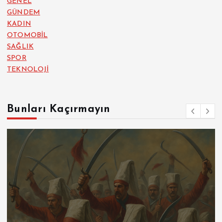
GENEL
GÜNDEM
KADIN
OTOMOBİL
SAĞLIK
SPOR
TEKNOLOJİ
Bunları Kaçırmayın