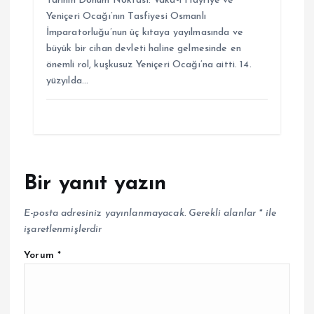
Tarihin Dönüm Noktası: Vaka-i Hayriye ve
Yeniçeri Ocağı’nın Tasfiyesi Osmanlı
İmparatorluğu’nun üç kıtaya yayılmasında ve
büyük bir cihan devleti haline gelmesinde en
önemli rol, kuşkusuz Yeniçeri Ocağı’na aitti. 14.
yüzyılda…
Bir yanıt yazın
E-posta adresiniz yayınlanmayacak.
Gerekli alanlar
*
ile
işaretlenmişlerdir
Yorum
*