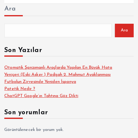
Ara
Ara
Son Yazılar
Otomatik Şanzımanlı Araçlarda Yapılan En Büyük Hata
Yeniçeri (Eski Asker ) Padişah 2. Mahmut Ayaklanması
Futbolun Zirvesinde Yeniden İspanya
Patetik Nedir ?
ChatGPT Google’ın Tahtına Göz Dikti
Son yorumlar
Görüntülenecek bir yorum yok.