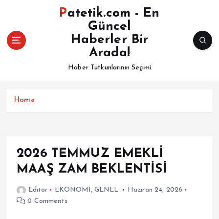
İ
Patetik.com - En
ç
Güncel
e
Haberler Bir
r
i
Arada!
ğ
Haber Tutkunlarının Seçimi
e
a
t
Home
l
a
2026 TEMMUZ EMEKLİ
MAAŞ ZAM BEKLENTİSİ
Editor
EKONOMİ
,
GENEL
Haziran 24, 2026
0 Comments