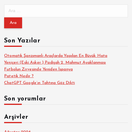
A
r
a
m
a
Son Yazılar
:
Otomatik Şanzımanlı Araçlarda Yapılan En Büyük Hata
Yeniçeri (Eski Asker ) Padişah 2. Mahmut Ayaklanması
Futbolun Zirvesinde Yeniden İspanya
Patetik Nedir ?
ChatGPT Google’ın Tahtına Göz Dikti
Son yorumlar
Arşivler