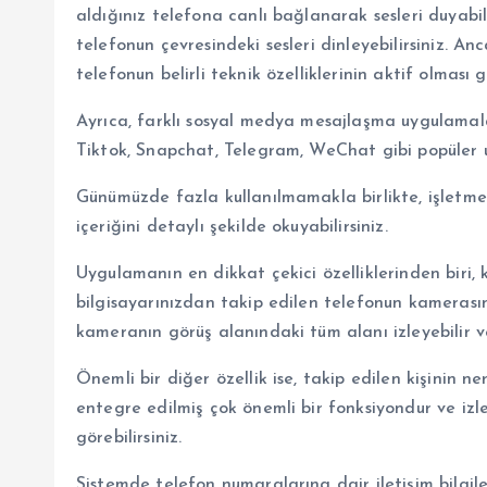
aldığınız telefona canlı bağlanarak sesleri duyab
telefonun çevresindeki sesleri dinleyebilirsiniz. Anca
telefonun belirli teknik özelliklerinin aktif olması g
Ayrıca, farklı sosyal medya mesajlaşma uygulamala
Tiktok, Snapchat, Telegram, WeChat gibi popüler u
Günümüzde fazla kullanılmamakla birlikte, işletmec
içeriğini detaylı şekilde okuyabilirsiniz.
Uygulamanın en dikkat çekici özelliklerinden biri,
bilgisayarınızdan takip edilen telefonun kameras
kameranın görüş alanındaki tüm alanı izleyebilir ve 
Önemli bir diğer özellik ise, takip edilen kişinin ner
entegre edilmiş çok önemli bir fonksiyondur ve izle
görebilirsiniz.
Sistemde telefon numaralarına dair iletişim bilgil