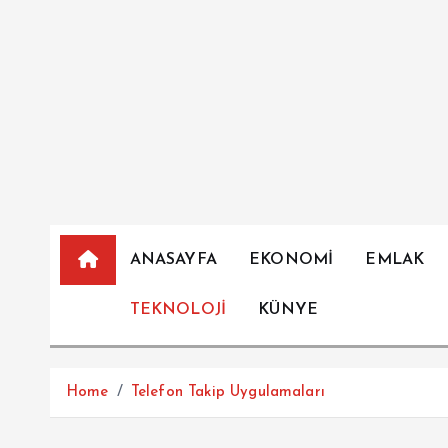
İ
ç
e
r
i
ğ
e
a
t
l
ANASAYFA
EKONOMİ
EMLAK
a
TEKNOLOJİ
KÜNYE
Home
Telefon Takip Uygulamaları