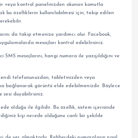
ilir veya kontrol panelinizden okunan komutla
k bu özelliklerin kullanılabilmesi için, takip edilen
erekebilir.
rını da takip etmenize yardımcı olur. Facebook,
ygulamalarda mesajları kontrol edebilirsiniz.
i SMS mesajlarını, hangi numara ile yazışıldığını ve
 kendi telefonunuzdan, tabletinizden veya
ına bağlanarak görüntü elde edebilmenizdir. Böylece
sesi duyabilirsiniz.
ede olduğu ile ilgilidir. Bu özellik, sistem içerisinde
diğiniz kişi nerede olduğunu canlı bir şekilde
eri de yer almaktadır. Rehberdeki numaraların nasıl