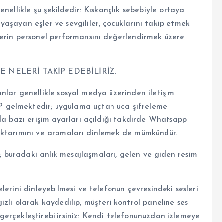
nellikle şu şekildedir: Kıskançlık sebebiyle ortaya
aşayan eşler ve sevgililer, çocuklarını takip etmek
lerin personel performansını değerlendirmek üzere
 NELERİ TAKİP EDEBİLİRİZ.
nsanlar genellikle sosyal medya üzerinden iletişim
 gelmektedir; uygulama uçtan uca şifreleme
da bazı erişim ayarları açıldığı takdirde Whatsapp
im aktarımını ve aramaları dinlemek de mümkündür.
buradaki anlık mesajlaşmaları, gelen ve giden resim
erini dinleyebilmesi ve telefonun çevresindeki sesleri
zli olarak kaydedilip, müşteri kontrol paneline ses
e gerçekleştirebilirsiniz: Kendi telefonunuzdan izlemeye