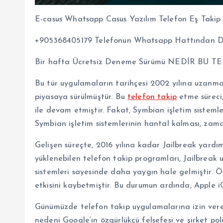
E-casus Whatsapp Casus Yazılım Telefon Eş Takip 
+905368405179 Telefonun Whatsapp Hattından Detay
Bir hafta Ücretsiz Deneme Sürümü NEDİR BU
Bu tür uygulamaların tarihçesi 2002 yılına uzanmak
piyasaya sürülmüştür. Bu
telefon takip
etme süreci,
ile devam etmiştir. Fakat, Symbian işletim sistem
Symbian işletim sistemlerinin hantal kalması, zaman
Gelişen süreçte, 2016 yılına kadar Jailbreak yard
yüklenebilen telefon takip programları, Jailbreak uy
sistemleri sayesinde daha yaygın hale gelmiştir. Ö
etkisini kaybetmiştir. Bu durumun ardında, Apple iO
Günümüzde telefon takip uygulamalarına izin vere
nedeni Google’ın özgürlükçü felsefesi ve şirket polit