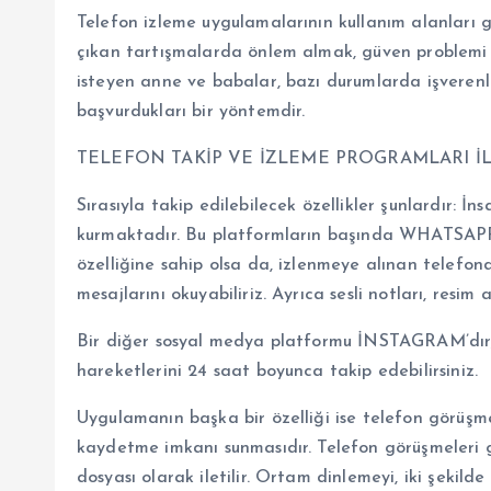
Telefon izleme uygulamalarının kullanım alanları ge
çıkan tartışmalarda önlem almak, güven problemi y
isteyen anne ve babalar, bazı durumlarda işveren
başvurdukları bir yöntemdir.
TELEFON TAKİP VE İZLEME PROGRAMLARI İLE
Sırasıyla takip edilebilecek özellikler şunlardır: İ
kurmaktadır. Bu platformların başında WHATSAPP
özelliğine sahip olsa da, izlenmeye alınan telefon
mesajlarını okuyabiliriz. Ayrıca sesli notları, res
Bir diğer sosyal medya platformu İNSTAGRAM’dır; 
hareketlerini 24 saat boyunca takip edebilirsiniz.
Uygulamanın başka bir özelliği ise telefon görüşmel
kaydetme imkanı sunmasıdır. Telefon görüşmeleri gi
dosyası olarak iletilir. Ortam dinlemeyi, iki şekild