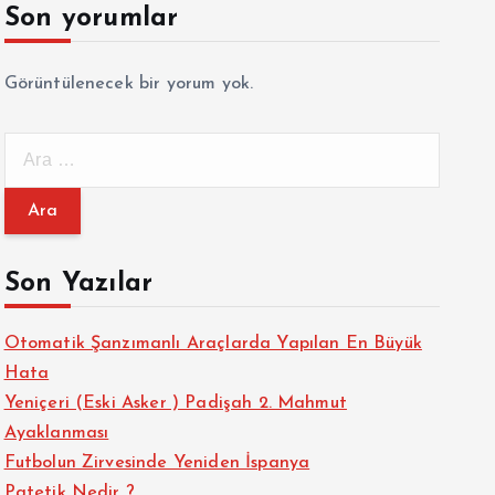
Son yorumlar
Görüntülenecek bir yorum yok.
A
r
a
m
a
Son Yazılar
:
Otomatik Şanzımanlı Araçlarda Yapılan En Büyük
Hata
Yeniçeri (Eski Asker ) Padişah 2. Mahmut
Ayaklanması
Futbolun Zirvesinde Yeniden İspanya
Patetik Nedir ?