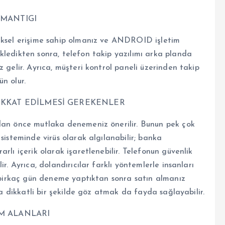
 MANTIGI
ziksel erişime sahip olmanız ve ANDROID işletim
kledikten sonra, telefon takip yazılımı arka planda
 gelir. Ayrıca, müşteri kontrol paneli üzerinden takip
n olur.
İKKAT EDİLMESİ GEREKENLER
adan önce mutlaka denemeniz önerilir. Bunun pek çok
sisteminde virüs olarak algılanabilir; banka
rlı içerik olarak işaretlenebilir. Telefonun güvenlik
r. Ayrıca, dolandırıcılar farklı yöntemlerle insanları
z birkaç gün deneme yaptıktan sonra satın almanız
ına dikkatli bir şekilde göz atmak da fayda sağlayabilir.
M ALANLARI