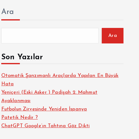
Ara
Ara
Son Yazılar
Otomatik Şanzımanlı Araçlarda Yapılan En Büyük
Hata
Yeniçeri (Eski Asker ) Padişah 2. Mahmut
Ayaklanması
Futbolun Zirvesinde Yeniden İspanya
Patetik Nedir ?
ChatGPT Google’ın Tahtına Göz Dikti